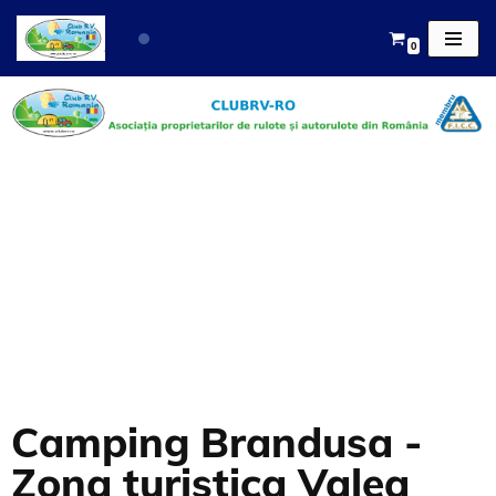
0
Sari
la
conținut
Camping Brandusa
Camping Brandusa -
Zona turistica Valea