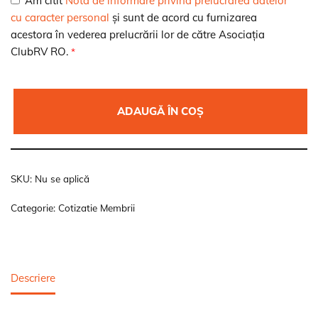
Am citit
Nota de informare privind prelucrarea datelor
cu caracter personal
și sunt de acord cu furnizarea
acestora în vederea prelucrării lor de către Asociația
ClubRV RO.
*
ADAUGĂ ÎN COȘ
SKU:
Nu se aplică
Categorie:
Cotizatie Membrii
Descriere