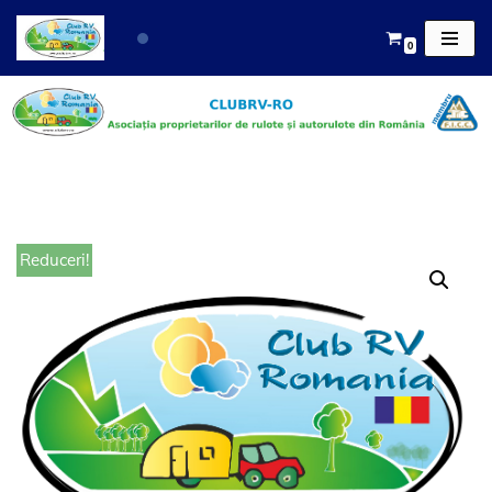
0
Sari
la
conținut
Reduceri!