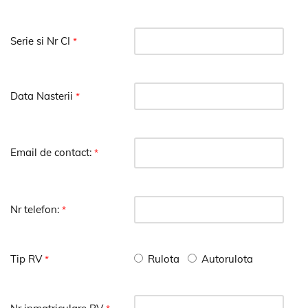
Serie si Nr CI
*
Data Nasterii
*
Email de contact:
*
Nr telefon:
*
Tip RV
Rulota
Autorulota
*