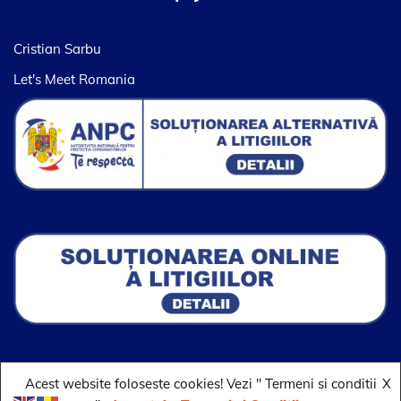
Cristian Sarbu
Let's Meet Romania
Acest website foloseste cookies! Vezi " Termeni si conditii
X
© Copyright 2012-2026 ClubRV RO
| Maintenance by