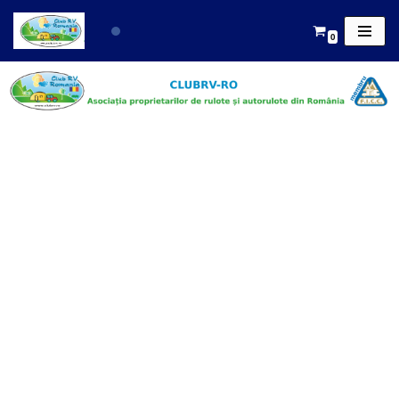
0
Sari
la
conținut
Ponton Diadema
Murighiol, 5-8
Septembrie 2013