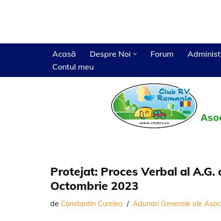
Sari
la
conținut
Acasă
Despre Noi
Forum
Administ
Contul meu
Beneficii membri cotizanti
Adunari generale ale asociatiei
Camping Casa din Delta
Campinguri
Hotarari
Camping Tranzit Deva
Magazine
Decizii
Ateliere
Protejat: Proces Verbal al A.G.
Octombrie 2023
de
Constantin Curelea
Adunari Generale ale Asoci