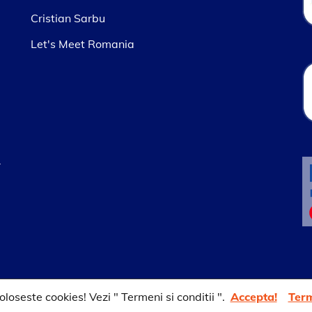
Cristian Sarbu
Let's Meet Romania
r
loseste cookies! Vezi " Termeni si conditii ".
Accepta!
Term
ance by
Wordpress Romania