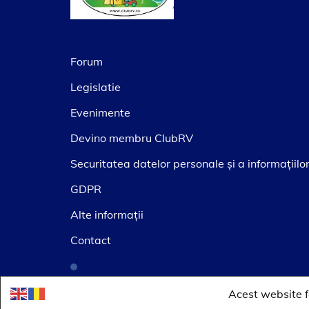
Forum
Legislatie
Evenimente
Devino membru ClubRV
Securitatea datelor personale şi a informaţiilo
GDPR
Alte informaţii
Contact
Acest website fo
© Copyright 2012-2026 ClubRV RO
| Mainten