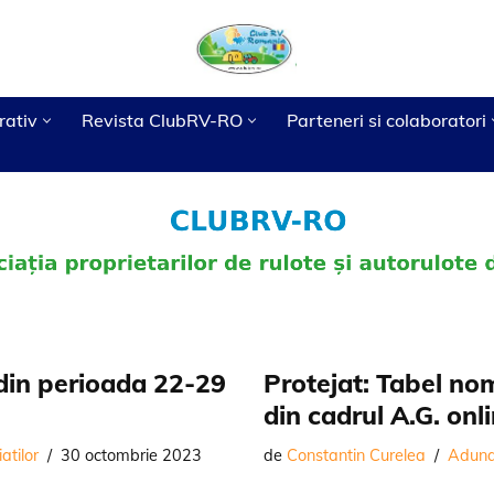
rativ
Revista ClubRV-RO
Parteneri si colaboratori
Galerie Imagini
Legislatie
Camping Heaven
IT
Evenimente
Proceduri
Camping Vibe
Productie publicitara
Buget
 din perioada 22-29
Protejat: Tabel nom
din cadrul A.G. onl
atilor
30 octombrie 2023
de
Constantin Curelea
Adunar