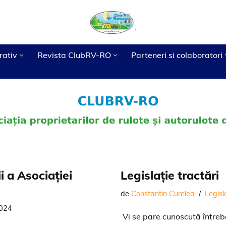
rativ
Revista ClubRV-RO
Parteneri si colaboratori
Galerie Imagini
Legislatie
Camping Heaven
IT
Evenimente
Proceduri
Camping Vibe
Productie publicitara
Buget
i a Asociației
Legislație tractări
de
Constantin Curelea
Legisl
2024
Vi se pare cunoscută întreba