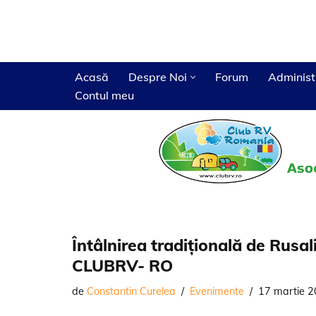
Sari
la
conținut
Acasă
Despre Noi
Forum
Administ
Contul meu
Beneficii membri cotizanti
Adunari generale ale asociatiei
Camping Casa din Delta
Campinguri
Hotarari
Camping Tranzit Deva
Magazine
Decizii
Ateliere
Întâlnirea tradițională de Rusali
CLUBRV- RO
de
Constantin Curelea
Evenimente
17 martie 