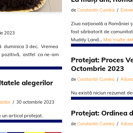
de
Constantin Curelea
Eveni
Ziua naţională a României 
fost sărbatorit de comunitat
ie 2023
Muddy Land…
Mai multe det
nă duminica 3 dec. Vremea
t pozitivă, astfel ca ne-am
Protejat: Proces V
Octombrie 2023
de
Constantin Curelea
Adunar
tatele alegerilor
Nu există niciun rezumat deo
atilor
30 octombrie 2023
Protejat: Ordinea 
un articol protejat.
de
Constantin Curelea
Adunar