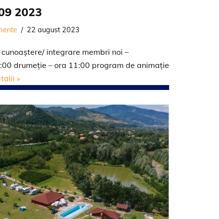
09 2023
mente
22 august 2023
– cunoaștere/ integrare membri noi –
9:00 drumeție – ora 11:00 program de animație
alii »