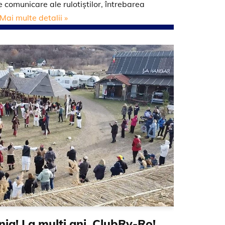
 comunicare ale rulotiștilor, întrebarea
Mai multe detalii »
nia! La mulţi ani, ClubRv-Ro!