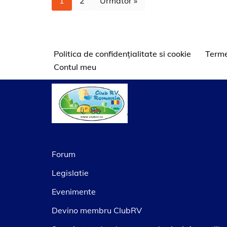
1
2
Următor »
Politica de confidențialitate si cookie
Terme
Contul meu
Forum
Legislatie
Evenimente
Devino membru ClubRV