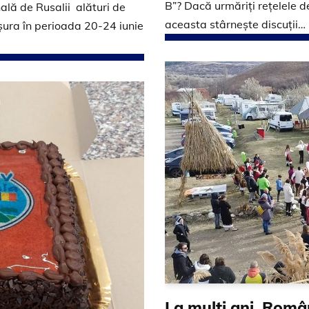
B”? Dacă urmăriți rețelele de
nală de Rusalii alături de
aceasta stârnește discuții…
ra în perioada 20-24 iunie
La mulţi ani, Româ