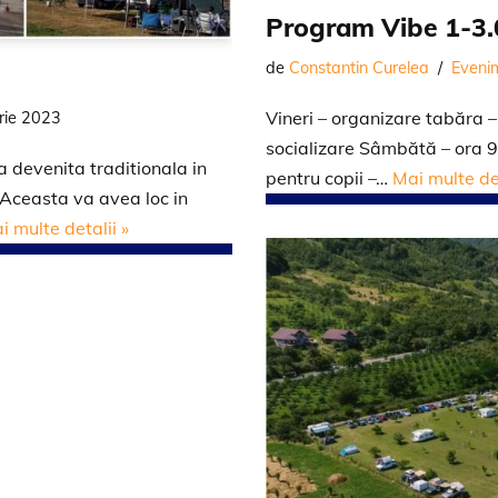
Program Vibe 1-3.
de
Constantin Curelea
Eveni
Vineri – organizare tabăra 
rie 2023
socializare Sâmbătă – ora 
a devenita traditionala in
pentru copii –…
Mai multe det
 Aceasta va avea loc in
i multe detalii »