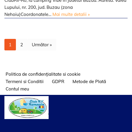
ClubRv-Ro, la camping Vibe in judetul Buzau. Adresa: Valea
Lupului, nr. 200, jud. Buzau (zona
Nehoiu)Coordonatele…
Mai multe detalii »
1
2
Următor »
Politica de confidențialitate si cookie
Termeni si Conditii
GDPR
Metode de Plată
Contul meu