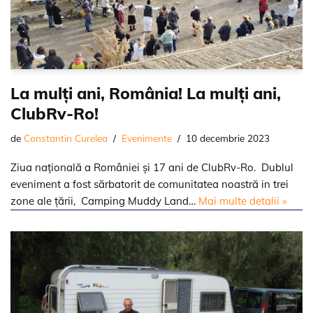
La mulţi ani, România! La mulţi ani,
ClubRv-Ro!
de
Constantin Curelea
Evenimente
10 decembrie 2023
Ziua naţională a României şi 17 ani de ClubRv-Ro. Dublul
eveniment a fost sărbatorit de comunitatea noastră in trei
zone ale ţării, Camping Muddy Land…
Mai multe detalii »