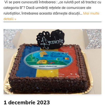
Vi se pare cunoscută întrebarea : „ce rulotă pot să tractez cu
categoria B”? Dacă urmăriți rețelele de comunicare ale
rulotiștilor, întrebarea aceasta stârnește discuții…
Mai multe
detalii »
1 decembrie 2023