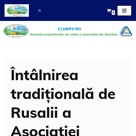
0
Sari
la
conținut
Întâlnirea
tradițională de
Rusalii a
Asociației